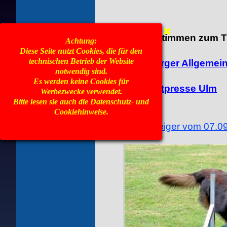
Pressestimmen zum Tu
Achtung:
Diese Seite nutzt Cookies, die für den
technischen Betrieb der Website
Augsburger Allgemei
notwendig sind.
Es werden keine Cookies für
Südwestpresse Ulm
Werbezwecke verwendet.
Bitte lesen sie auch die Datenschutz- und
Cookiehinweise.
Iller Anzeiger vom 07.09