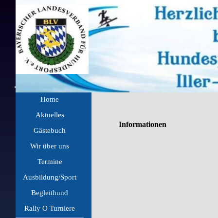
Direkt zum Seiteninhalt
Menü überspringen
Home
Aktuelles
▼
Informationen
Gästebuch
Wir über uns
▼
Termine
▼
Ausbildung/Sport
▼
Begleithund
▼
Rally O Turniere
▼