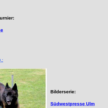
rnier:
ne
.:
Bilderserie:
Südwestpresse Ulm