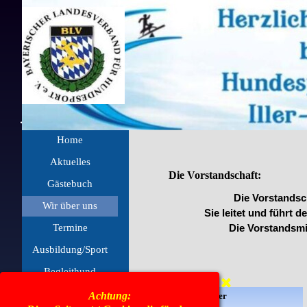
Direkt zum Seiteninhalt
Menü überspringen
Home
Aktuelles
▼
Die Vorstandschaft:
Gästebuch
Die Vorstandsch
Wir über uns
▼
Sie leitet und führt 
Termine
▼
Die Vorstandsmi
Ausbildung/Sport
▼
Begleithund
▼
Rally O Turniere
▼
Achtung:
1. Vorsitzender